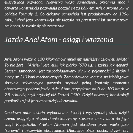
ekscytująca przygoda. Niewielka waga samochodu, ogromna moc i
otwarta konstrukcja pozwalają poczuć się za kółkiem Ariela Atoma jak w
bolidzie Formuły 1. Co ciekawe, samochód jest produkowany od 1996
roku, i choć jego konstrukcja nie ulegała na przestrzeni lat drastycznym
zmianom, to wcale się nie zestarzała.
Jazda Ariel Atom - osiągi i wrażenia
Ariel Atom waży o 130 kilogramów mniej niż najcięższy człowiek świata!
To nie żart - “Arielek” jest lekki jak piórko (670 kg) i szybki jak gepard.
Sercem samochodu jest turbodoładowany silnik o pojemności 2 litrów i
mocy aż 210 koni mechanicznych. Zamontowana w aucie sześciobiegowa
skrzynia sekwencyjna pozwala uzyskać pełną kontrolę momentu
obrotowego podczas jazdy. Ariel Atom przyspiesza od 0 do 100 km/h w
2,8 sekundy, czyli szybciej niż Ferrari F430. Dzięki otwartej konstrukcji
prędkość ta jest jeszcze bardziej odczuwalna.
Obudowa auta została wykonana z lekkiej i wytrzymałej stali, dzięki
czemu osiągnięto niespotykanie korzystny stosunek mocy auta do jego
wagi. Przejażdżka Arielem Atomem jest określana przez wielu jako
“surowa” i niezwykle ekscytująca. Dlaczego? Brak dachu, drzwi, czy