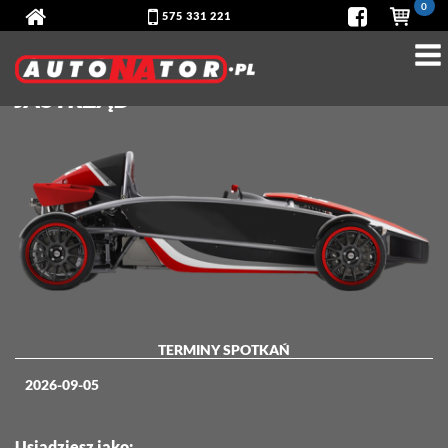
0
575 331 221
ARIEL ATOM - TOR
RADOM -
JASTRZĄB
TERMINY SPOTKAŃ
2026-09-05
Usiądziesz jako: