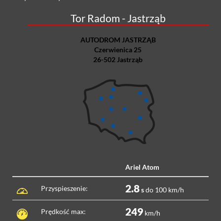
Tor Radom - Jastrząb
AUTODROM JASTRZĄB
Czerwienica 25
26-502 Jastrząb
Ariel Atom
2.8
Przyspieszenie:
s
do 100 km/h
249
Prędkość max:
km/h