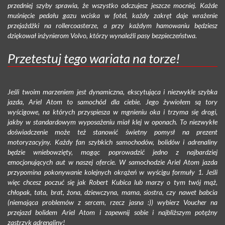
przedniej szyby sprawia, że wszystko odczujesz jeszcze mocniej. Każde
muśnięcie pedału gazu wciska w fotel, każdy zakręt daje wrażenie
przejażdżki na rollercoasterze, a przy każdym hamowaniu będziesz
dziękował inżynierom Volvo, którzy wynaleźli pasy bezpieczeństwa.
Przetestuj tego wariata na torze!
Jeśli twoim marzeniem jest dynamiczna, ekscytująca i niezwykle szybka
jazda, Ariel Atom to samochód dla ciebie. Jego żywiołem są tory
wyścigowe, na których przyspiesza w mgnieniu oka i trzyma się drogi,
jakby w standardowym wyposażeniu miał klej w oponach. To niezwykłe
doświadczenie może też stanowić świetny pomysł na prezent
motoryzacyjny. Każdy fan szybkich samochodów, bolidów i adrenaliny
będzie wniebowzięty, mogąc poprowadzić jedno z najbardziej
emocjonujących aut w naszej ofercie. W samochodzie Ariel Atom jazda
przypomina pokonywanie kolejnych okrążeń w wyścigu formuły 1. Jeśli
więc chcesz poczuć się jak Robert Kubica lub marzy o tym twój mąż,
chłopak, tata, brat, żona, dziewczyna, mama, siostra, czy nawet babcia
(niemająca problemów z sercem, rzecz jasna :)) wybierz Voucher na
przejazd bolidem Ariel Atom i zapewnij sobie i najbliższym potężny
zastrzyk adrenaliny!