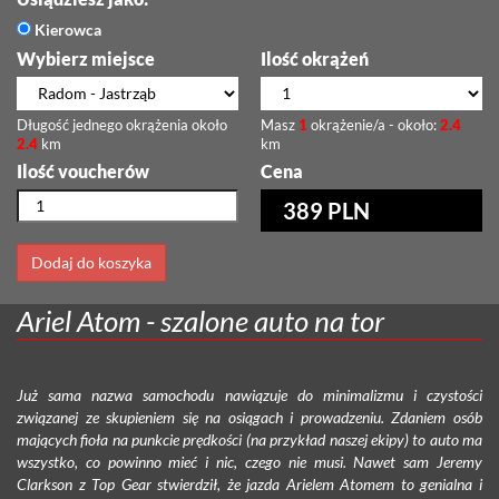
Kierowca
Wybierz miejsce
Ilość okrążeń
Długość jednego okrążenia około
Masz
1
okrążenie/a - około:
2.4
2.4
km
km
Ilość voucherów
Cena
389 PLN
Dodaj do koszyka
Ariel Atom - szalone auto na tor
Już sama nazwa samochodu nawiązuje do minimalizmu i czystości
związanej ze skupieniem się na osiągach i prowadzeniu. Zdaniem osób
mających fioła na punkcie prędkości (na przykład naszej ekipy) to auto ma
wszystko, co powinno mieć i nic, czego nie musi. Nawet sam Jeremy
Clarkson z Top Gear stwierdził, że jazda Arielem Atomem to genialna i