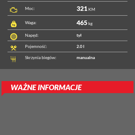
321
Moc:
KM
465
Waga:
kg
Napęd:
tył
Pojemność:
2.0 l
Skrzynia biegów:
manualna
WAŻNE INFORMACJE