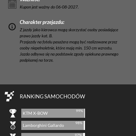
Kupon jest ważny do 06-08-2027.
Charakter przejazdu:
Z jazdy jako kierowca mogą skorzystać osoby posiadające
prawo jazdy kat. B.
Przejazdy na fotelu pasażera mogą być realizowane przez
osoby niepełnoletnie, które mają min. 150 cm wzrostu.
Jazda odbywa się na podstawie zgody opiekuna prawnego
podpisanej na torze.
RANKING SAMOCHODÓW
99%
KTM X-BOW
98%
Lamborghini Gallardo
97%