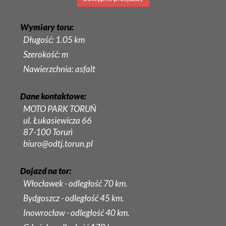
Wymiary toru:
Długość: 1.05 km
Szerokość: m
Nawierzchnia: asfalt
Dane kontaktowe:
MOTO PARK TORUŃ
ul. Łukasiewicza 66
87-100 Toruń
biuro@odtj.torun.pl
Dojazd na tor:
Włocławek - odległość 70 km.
Bydgoszcz - odległość 45 km.
Inowrocław - odległość 40 km.