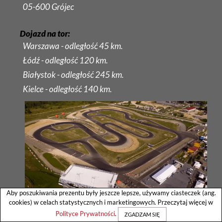
05-600 Grójec
Dojazd na tor:
Warszawa - odległość 45 km.
Łódź - odległość 120 km.
Białystok - odległość 245 km.
Kielce - odległość 140 km.
Aby poszukiwania prezentu były jeszcze lepsze, używamy ciasteczek (ang.
cookies) w celach statystycznych i marketingowych. Przeczytaj więcej w
Polityce Prywatności
.
zobacz opis toru
ZGADZAM SIĘ