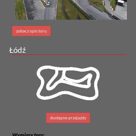
zobacz opis toru
Łódź
dostępne przejazdy
Wymiary toru: