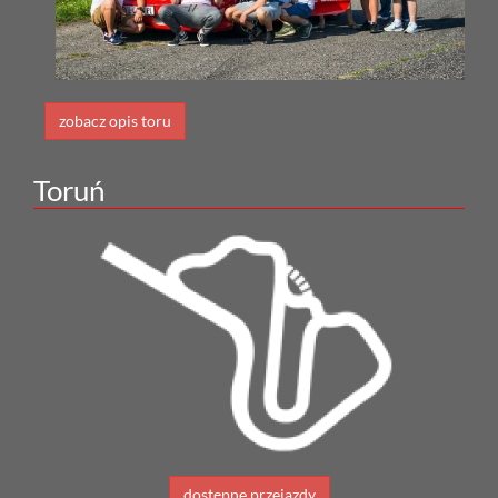
zobacz opis toru
Toruń
dostępne przejazdy