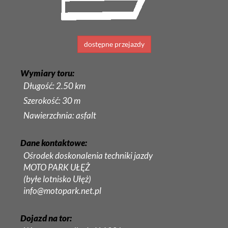
dostępne przejazdy
Wymiary toru:
Długość: 2.50 km
Szerokość: 30 m
Nawierzchnia: asfalt
Dane kontaktowe:
Ośrodek doskonalenia techniki jazdy
MOTO PARK UŁĘŻ
(byłe lotnisko Ułęż)
info@motopark.net.pl
Dojazd na tor: