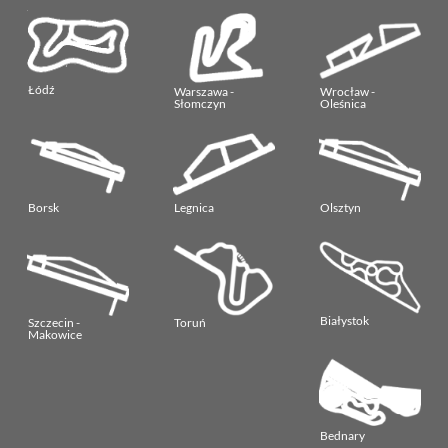
Łódź
Warszawa -
Wrocław -
Słomczyn
Oleśnica
Borsk
Legnica
Olsztyn
Białystok
Szczecin -
Toruń
Makowice
Bednary