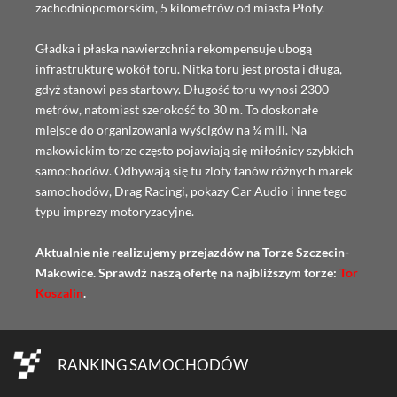
zachodniopomorskim, 5 kilometrów od miasta Płoty.
Gładka i płaska nawierzchnia rekompensuje ubogą
infrastrukturę wokół toru. Nitka toru jest prosta i długa,
gdyż stanowi pas startowy. Długość toru wynosi 2300
metrów, natomiast szerokość to 30 m. To doskonałe
miejsce do organizowania wyścigów na ¼ mili. Na
makowickim torze często pojawiają się miłośnicy szybkich
samochodów. Odbywają się tu zloty fanów różnych marek
samochodów, Drag Racingi, pokazy Car Audio i inne tego
typu imprezy motoryzacyjne.
Aktualnie nie realizujemy przejazdów na Torze Szczecin-
Makowice. Sprawdź naszą ofertę na najbliższym torze:
Tor
Koszalin
.
RANKING SAMOCHODÓW