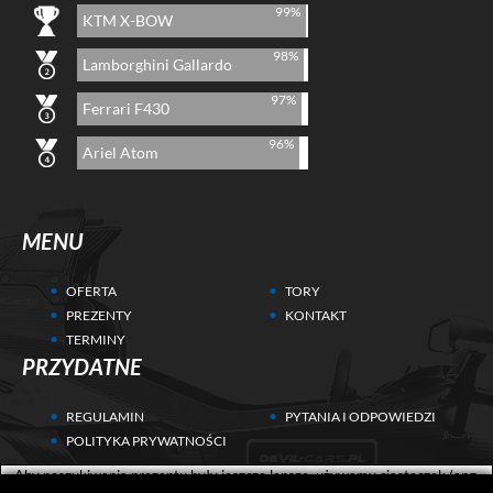
99%
KTM X-BOW
98%
Lamborghini Gallardo
97%
Ferrari F430
96%
Ariel Atom
MENU
OFERTA
TORY
PREZENTY
KONTAKT
TERMINY
PRZYDATNE
REGULAMIN
PYTANIA I ODPOWIEDZI
POLITYKA PRYWATNOŚCI
Aby poszukiwania prezentu były jeszcze lepsze, używamy ciasteczek (ang.