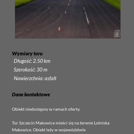
Wymiary toru
Długość: 2.50 km
Szerokość: 30 m
Nawierzchnia: asfalt
Dane kontaktowe
Obiekt niedostępny w ramach oferty.
Tor Szczecin Makowice mieści się na terenie Lotniska
Makowice. Obiekt leży w województwie