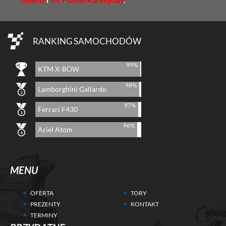
Główny
i
Tor Poznań Kartingowy
.
RANKING SAMOCHODÓW
99%
KTM X-BOW
98%
Lamborghini Gallardo
97%
Ferrari F430
96%
Ariel Atom
MENU
OFERTA
TORY
PREZENTY
KONTAKT
TERMINY