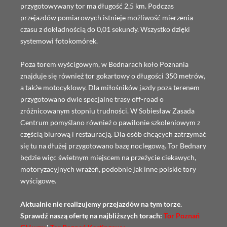
przygotowywany tor ma długość 2,5 km. Podczas
przejazdów pomiarowych istnieje możliwość mierzenia
czasu z dokładnością do 0,01 sekundy. Wszystko dzięki
systemowi fotokomórek.
Poza torem wyścigowym, w Bednarach koło Poznania
znajduje się również tor gokartowy o długości 350 metrów,
a także motocyklowy. Dla miłośników jazdy poza terenem
przygotowano dwie specjalne trasy off-road o
zróżnicowanym stopniu trudności. W Sobiesław Zasada
Centrum pomyślano również o pawilonie szkoleniowym z
częścią biurową i restauracją. Dla osób chcących zatrzymać
się tu na dłużej przygotowano bazę noclegową. Tor Bednary
będzie więc świetnym miejscem na przeżycie ciekawych,
motoryzacyjnych wrażeń, podobnie jak inne polskie tory
wyścigowe.
Aktualnie nie realizujemy przejazdów na tym torze.
Sprawdź naszą ofertę na najbliższych torach:
Tor Poznań