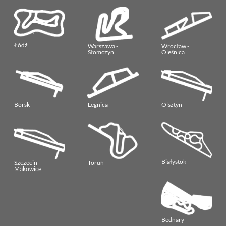
Łódź
Warszawa -
Wrocław -
Słomczyn
Oleśnica
Borsk
Legnica
Olsztyn
Białystok
Szczecin -
Toruń
Makowice
Bednary