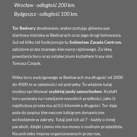
Wrocław - odległość 200 km.
Bydgoszcz - odległość 100 km.
Tor Bednary
zbudowano, wykorzystując główny pas
startowy lotniska w Bednarach oraz jego drogi kołowania.
Już od kilku lat funkcjonuje tu
Sobiesław Zasada Centrum
,
założone przez znanego kierowcę rajdowego. Za ideą
powstania toru oraz ostatecznym kształtem trasy stoi
Tomasz Czopik.
Nitka toru wyścigowego w Bednarach ma długość od 2000
do 4500 m w zależności od potrzeby. To właśnie tutaj
możesz spróbować
szybkiej jazdy samochodem
. Kształt
toru pozwala na rozwijanie wysokich prędkości, jako iż
najdłuższa prosta ma aż 0,5 kilometra długości. Tor daje
pole do popisu kierowcom lubiącym dynamiczne
wchodzenie w zakręty. Tutaj jest ich aż 7 - każdy o innej
paraboli, dzięki czemu nie ma mowy o nudnym przejeździe.
Na potrzeby imprez organizowanych przez nas,