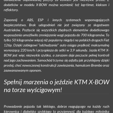
dodatków w modelu X-BOW można wymienić też lap-timer, klakson i
reflektory.
Zapomnij o ABS, ESP i innych systemach wspomagających
bezpieczeństwo. Brak udogodnień nie jest związany ze skąpstwem
Austriaków. Pozbycie się wszystkich zbędnych elementów dodatkowego
wyposażenia umożliwiło zmniejszenie wagi pojazdu do 700 kilogramów. To
tylko 50 kilogramów więcej niż popularny niegdyś na polskich drogach Fiat
126p. Dzięki zabiegowi “odchudzania” auto osiąga prędkość maksymalną
wynoszącą 220 km/h i przyspiesza do setki w 3,9 sekundy. Jazda KTM X-
BOW jest więc niezwykle szybka, a zarazem daje poczucie pełnej kontroli
nad jego zachowaniem. Samochód trzyma się asfaltu jak przyklejony dzięki
prostej, choć nowoczesnej konstrukcji zawieszenia, hamulcom Brembo oraz
zaawansowanym oponom.
Spełnij marzenia o jeździe KTM X-BOW
na torze wyścigowym!
Prowadzenie pojazdu tak lekkiego, dobrze reagującego na każdy ruch
kierownicą i diabelsko szybkiego to przyjemność dla każdego miłośnika