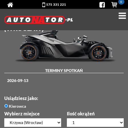
0
575 331 221
KTM X-BOW - TOR
KRZYWA
(WROCŁAW)
TERMINY SPOTKAŃ
2026-09-13
Usiądziesz jako:
Kierowca
Wybierz miejsce
Ilość okrążeń