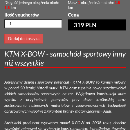
Długość jednego okrążenia około
Masz
1
okrążenie/a - około:
1.8
1.8
km
km
Ilość voucherów
Cena
319 PLN
Dodaj do koszyka
KTM X-BOW - samochód sportowy inny
niż wszystkie
Agresywny design i sportowy potencjał - KTM X-BOW to kamień milowy
w ponad 50-letniej historii marki KTM oraz zupełnie nowy przedstawiciel
lekkich samochodów sportowych na tor. Wyjątkowa konstrukcja auta
wynika z oryginalnych pomysłów przy desce kreślarskiej oraz
zastosowaniu najlepszych materiałów i zaawansowanych technologii
opracowanych wspólnie z gigantem branży motoryzacyjnej - Audi.
Austriacki producent wytwarza model X-BOW od 2008 roku, chociaż
wcześniej zajmował się wyłącznie konstruowaniem jednośladów. Powolny