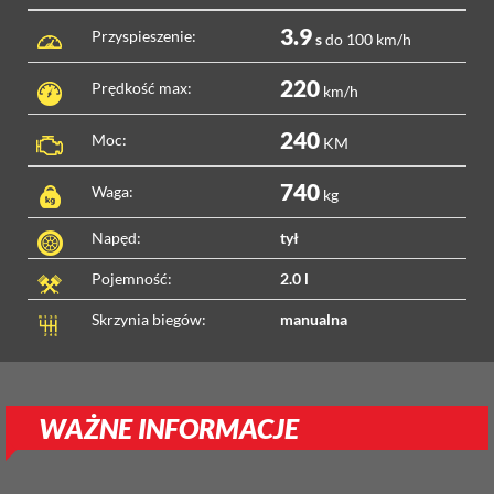
3.9
Przyspieszenie:
s
do 100 km/h
220
Prędkość max:
km/h
240
Moc:
KM
740
Waga:
kg
Napęd:
tył
Pojemność:
2.0 l
Skrzynia biegów:
manualna
WAŻNE INFORMACJE