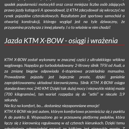
spadek popularności motocykli oraz coraz mniejsza liczba osób zdających
prawo jazdy kategorii A spowodował, iż KTM zdecydował się wkroczyć na
rynek pojazdów czterokołowych. Rezultatem jest sportowy samochód o
otwartej konstrukcji, którego wygląd jest na tyle dziwaczny, że
przypomina przybysza z innej planety. I o to właśnie w nim chodzi!
Jazda KTM X-BOW - osiągi i wrażenia
KTM X-BOW został wykonany w znacznej części z ultralekkiego włókna
węglowego. Napędza go turbodoładowany 2-litrowy silnik TFSI od Audi, a
za zmianę biegów odpowiada 6-stopniowa przekładnia manualna.
Prowadzenie pojazdu jest bajecznie proste, dzięki genialnie
zaprojektowanemu układowi kierowniczemu. Silnik KTM X-BOW osiąga
standardowo moc 240 KM! Dzięki tak dużej mocy i niezwykle niskiej masie
(700 kilogramów), ten wariat rozpędza się do “setki” w niecałe 3,9
sekundy.
Nie licz na komfort, bo… dostaniesz niezapomniane emocje!
KTM X-BOW nie jest autem, którym komfortowo przemieścisz się z punktu
A do punktu B. Wyposażono go w przesuwną platformę pedałów, która
łączy się z kierownicą regulowaną w aż czterech kierunkach. Dzięki temu
odnalezienie odpowiedniej pozycji za kółkiem jest niezwykle proste. Z