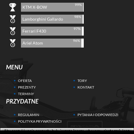
99%
KTM X-BOW
98%
Lamborghini Gallardo
97%
Ferrari F430
96%
Ariel Atom
MENU
OFERTA
TORY
PREZENTY
KONTAKT
TERMINY
PRZYDATNE
REGULAMIN
PYTANIA I ODPOWIEDZI
POLITYKA PRYWATNOŚCI
Aby poszukiwania prezentu były jeszcze lepsze, używamy ciasteczek (ang.