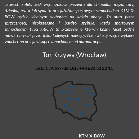
czterech kółek. Jeśli więc szukasz prezentu dla chłopaka, męża, taty,
dziadka, brata lub syna to przejażdżka sportowym samochodem KTM X-
BOW będzie idealnym wyborem na każdą okazję! To auto pełne
sprzeczności, nieokrzesane i bardzo szybkie. Jazda sportowym
samochodem typu X-BOW to przeżycie, o którym każdy facet będzie
mówił i myślał przez kilka kolejnych miesięcy. Nie zwlekaj więc i wybierz
voucher na przejazd supersamochodem od autonator.pl.
Tor Krzywa (Wrocław)
Osła 1 JA 59-706 Osła +48 693 33 22 11
KTM X-BOW