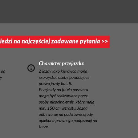
edzi na najczęściej zadawane pytania >>
Charakter przejazdu:
 od
Z jazdy jako kierowca mogą
ny
skorzystać osoby posiadające
prawo jazdy kat. B.
Przejazdy na fotelu pasażera
mogą być realizowane przez
osoby niepełnoletnie, które mają
min. 150 cm wzrostu. Jazda
odbywa się na podstawie zgody
opiekuna prawnego podpisanej na
torze.