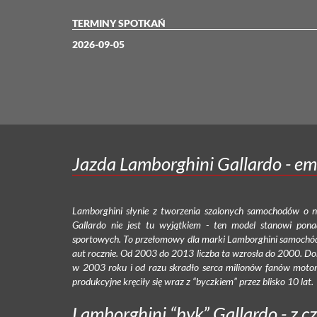
TERMINY SPOTKAŃ
2026-09-05
Jazda Lamborghini Gallardo - em
Lamborghini słynie z tworzenia szalonych samochodów o n
Gallardo nie jest tu wyjątkiem - ten model stanowi p
sportowych. To przełomowy dla marki Lamborghini samochód
aut rocznie. Od 2003 do 2013 liczba ta wzrosła do 2000. Domy
w 2003 roku i od razu skradło serca milionów fanów motor
produkcyjne kręciły się wraz z “byczkiem” przez blisko 10 lat.
Lamborghini “byk” Gallardo - z cz