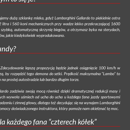
ujemy dużą szklankę mleka, gdyż Lamborghini Gallardo to piekielnie ostra
5.2 litra i 560 koni mechanicznych przy wadze lekko przekraczającej 1600
e szybką, automatyczną skrzynię biegów, a otrzymasz byka na sterydach,
ów, jakie kiedykolwiek wyprodukowano.
kundy?
 Zdecydowanie lepszą propozycją będzie jednak osiągnięcie 100 km/h w
rczą, by rozpędzić tego demona do setki. Prędkość maksymalna “Lambo” to
 na prostej autostradzie lub bardzo długim torze.
ardo zadziwia swoją mocą również dzięki dramatycznej redukcji masy i
ych wywoła uśmiech od ucha do ucha u każdego fana jazdy sportowymi
zeniu i zimnej głowy, dlatego też decydując się na wynajem Lamborghini
 pomocy doświadczonego instruktora, który pomoże nam okiełznać tę moc.
la każdego fana “czterech kółek”