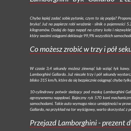
Chyba lepiej zadać sobie pytanie, czym to się popija? Propon
bryka! Już na papierze robi wrażenie - silnik o pojemności 
kilogramów. Dodaj do tego napęd na cztery koła i niezwykl
który swoimi osiągami deklasuje 99,9% wszystkich samochod
Co możesz zrobić w trzy i pół se
W czasie 3,4 sekundy możesz ziewnąć lub wziąć łyk kawy.
Lamborghini Gallardo. Już niecałe trzy i pół sekundy wysta
blisko 315 km/h, które da się bezpiecznie osiągnąć chyba tylko
10-cylindrowy potwór siedzący pod maską Lamborghini Gall
agresywnemu napędowi. Bajeczny ryk 570 koni mechaniczn
samochodami. Takie auto wymaga nieco umiejętności w prowad
Gallardo, na przykład na tor wyścigowy, warto skorzystać z
Przejazd Lamborghini - prezent d