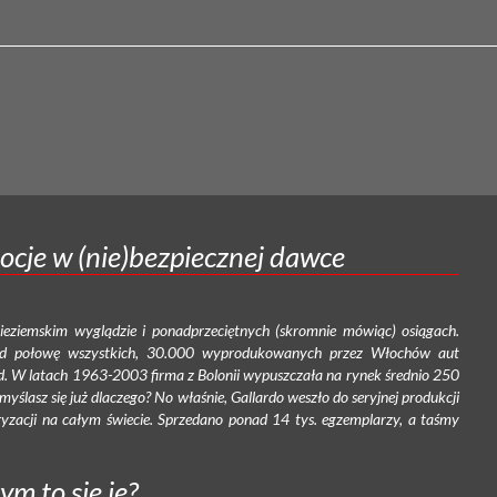
ocje w (nie)bezpiecznej dawce
ieziemskim wyglądzie i ponadprzeciętnych (skromnie mówiąc) osiągach.
onad połowę wszystkich, 30.000 wyprodukowanych przez Włochów aut
. W latach 1963-2003 firma z Bolonii wypuszczała na rynek średnio 250
ślasz się już dlaczego? No właśnie, Gallardo weszło do seryjnej produkcji
yzacji na całym świecie. Sprzedano ponad 14 tys. egzemplarzy, a taśmy
ym to się je?