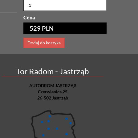
Cena
529 PLN
Dodaj do koszyka
Tor Radom - Jastrząb
AUTODROM JASTRZĄB
Czerwienica 25
26-502 Jastrząb