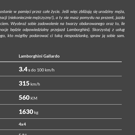
tanie w pamięci przez całe życie. Jeśli więc zbliżają się urodziny męża,
acji (niekoniecznie mężczyzny!), a ty nie masz pomysłu na prezent, jazda
ciem. Wyobraź sobie zadowolenie na twarzy obdarowanego oraz to, ile
mocje będzie odpowiedzialny przejazd Lamborghini). Skorzystaj z usług
nikogo, kto mógłby podarować ci taką niespodziankę, spraw ją sobie sam.
Lamborghini Gallardo
3.4
s
do 100 km/h
315
km/h
560
KM
1630
kg
4x4