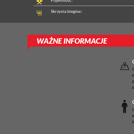
Pojemność:
Skrzynia biegów:
WAŻNE INFORMACJE
e
p
U
d