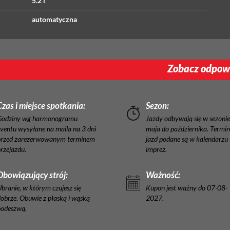
5.2 l
automatyczna
Zobacz odpowi
Czas i miejsce spotkania:
Sezon:
Godziny wg harmonogramu
Jazdy odbywają się w sezonie
ventu wysyłane na maila na 3 dni
maja do października. Termi
przed zarezerwowanym terminem
jazd podane są w kalendarzu
rzejazdu.
imprez.
Obowiązujący strój:
Ważność:
branie, w którym czujesz się
Kupon jest ważny do 07-08-
obrze. Obuwie z płaską i wąską
2027.
podeszwą.