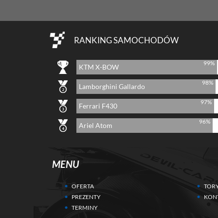
RANKING SAMOCHODÓW
99%
KTM X-BOW
98%
Lamborghini Gallardo
97%
Ferrari F430
96%
Ariel Atom
MENU
OFERTA
TOR
PREZENTY
KON
TERMINY