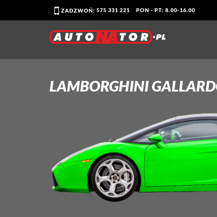
575 331 221
PON - PT: 8.00-16.00
ZADZWOŃ:
LAMBORGHINI GALLARD