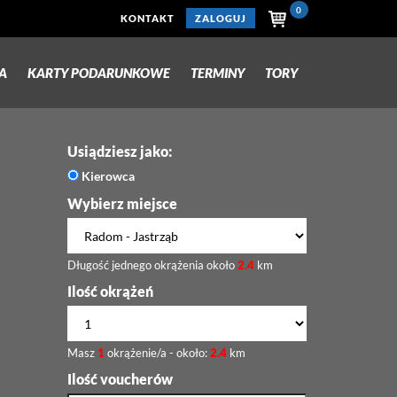
0
KONTAKT
ZALOGUJ
A
KARTY PODARUNKOWE
TERMINY
TORY
Usiądziesz jako:
Kierowca
Wybierz miejsce
Długość jednego okrążenia około
2.4
km
Ilość okrążeń
Masz
1
okrążenie/a - około:
2.4
km
Ilość voucherów