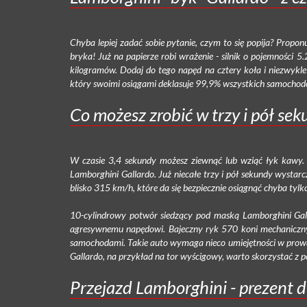
Chyba lepiej zadać sobie pytanie, czym to się popija? Propon
bryka! Już na papierze robi wrażenie - silnik o pojemności 
kilogramów. Dodaj do tego napęd na cztery koła i niezwykl
który swoimi osiągami deklasuje 99,9% wszystkich samochod
Co możesz zrobić w trzy i pół se
W czasie 3,4 sekundy możesz ziewnąć lub wziąć łyk kawy.
Lamborghini Gallardo. Już niecałe trzy i pół sekundy wysta
blisko 315 km/h, które da się bezpiecznie osiągnąć chyba tylko
10-cylindrowy potwór siedzący pod maską Lamborghini Gall
agresywnemu napędowi. Bajeczny ryk 570 koni mechaniczn
samochodami. Takie auto wymaga nieco umiejętności w prowad
Gallardo, na przykład na tor wyścigowy, warto skorzystać z
Przejazd Lamborghini - prezent d