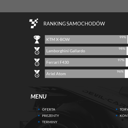
RANKING SAMOCHODÓW
99%
KTM X-BOW
98%
Lamborghini Gallardo
97%
Ferrari F430
96%
Ariel Atom
MENU
OFERTA
TOR
PREZENTY
KON
TERMINY