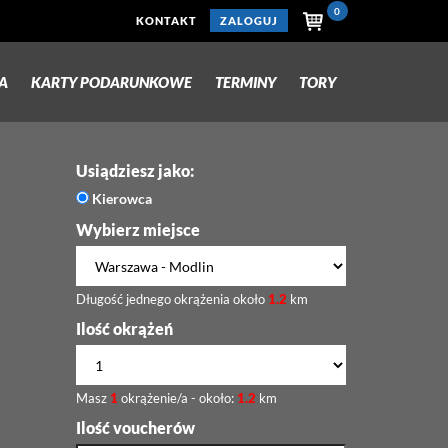
0
KONTAKT
ZALOGUJ
A
KARTY PODARUNKOWE
TERMINY
TORY
Usiądziesz jako:
Kierowca
Wybierz miejsce
Długość jednego okrążenia około
1.2
km
Ilość okrążeń
Masz
1
okrążenie/a - około:
1.2
km
Ilość voucherów