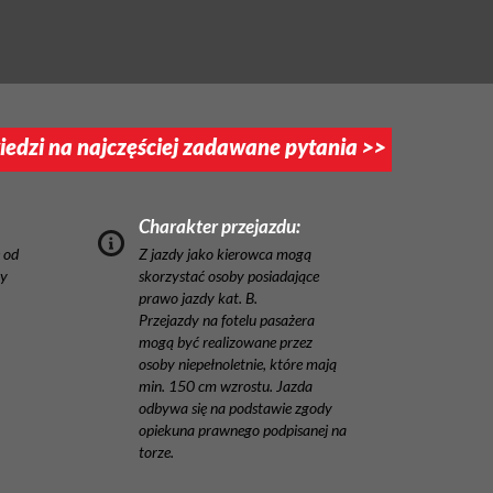
edzi na najczęściej zadawane pytania >>
Charakter przejazdu:
 od
Z jazdy jako kierowca mogą
ny
skorzystać osoby posiadające
prawo jazdy kat. B.
Przejazdy na fotelu pasażera
mogą być realizowane przez
osoby niepełnoletnie, które mają
min. 150 cm wzrostu. Jazda
odbywa się na podstawie zgody
opiekuna prawnego podpisanej na
torze.