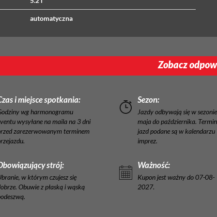
5.2 l
automatyczna
Zobacz odpowi
Czas i miejsce spotkania:
Sezon:
Godziny wg harmonogramu
Jazdy odbywają się w sezonie
ventu wysyłane na maila na 3 dni
maja do października. Termi
przed zarezerwowanym terminem
jazd podane są w kalendarzu
rzejazdu.
imprez.
Obowiązujący strój:
Ważność:
branie, w którym czujesz się
Kupon jest ważny do 07-08-
obrze. Obuwie z płaską i wąską
2027.
podeszwą.