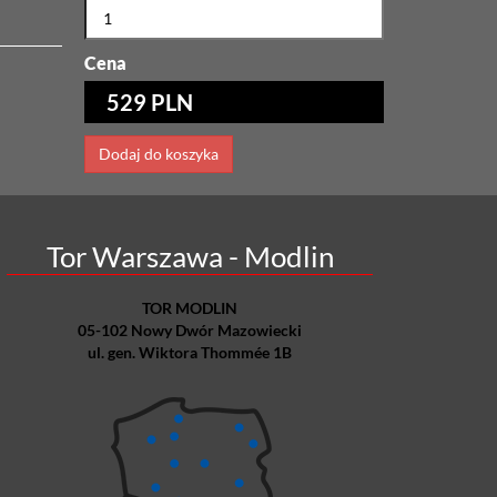
Cena
529 PLN
Dodaj do koszyka
Tor Warszawa - Modlin
TOR MODLIN
05-102 Nowy Dwór Mazowiecki
ul. gen. Wiktora Thommée 1B