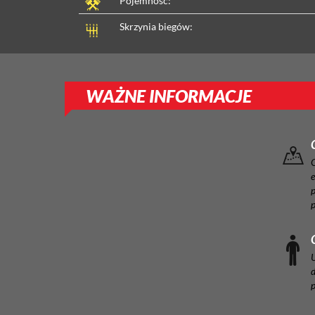
Pojemność:
Skrzynia biegów:
WAŻNE INFORMACJE
e
p
U
d