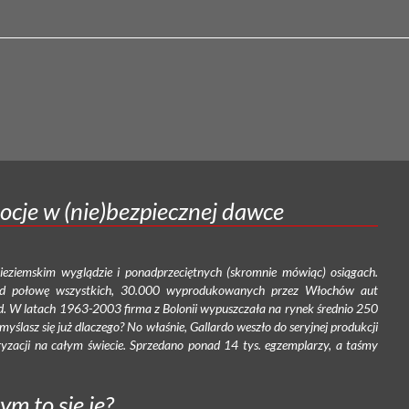
ocje w (nie)bezpiecznej dawce
ieziemskim wyglądzie i ponadprzeciętnych (skromnie mówiąc) osiągach.
onad połowę wszystkich, 30.000 wyprodukowanych przez Włochów aut
. W latach 1963-2003 firma z Bolonii wypuszczała na rynek średnio 250
ślasz się już dlaczego? No właśnie, Gallardo weszło do seryjnej produkcji
yzacji na całym świecie. Sprzedano ponad 14 tys. egzemplarzy, a taśmy
ym to się je?