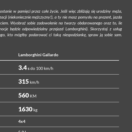
tanie w pamięci przez całe życie. Jeśli więc zbliżają się urodziny męża,
acji (niekoniecznie mężczyzny!), a ty nie masz pomysłu na prezent, jazda
ciem. Wyobraź sobie zadowolenie na twarzy obdarowanego oraz to, ile
mocje będzie odpowiedzialny przejazd Lamborghini). Skorzystaj z usług
nikogo, kto mógłby podarować ci taką niespodziankę, spraw ją sobie sam.
Lamborghini Gallardo
3.4
s
do 100 km/h
315
km/h
560
KM
1630
kg
4x4