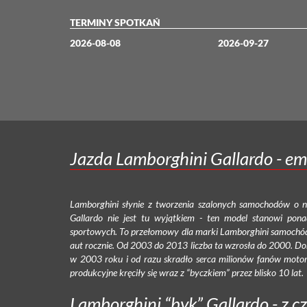
TERMINY SPOTKAŃ
2026-08-08
2026-09-27
Jazda Lamborghini Gallardo - em
Lamborghini słynie z tworzenia szalonych samochodów o n
Gallardo nie jest tu wyjątkiem - ten model stanowi p
sportowych. To przełomowy dla marki Lamborghini samochód
aut rocznie. Od 2003 do 2013 liczba ta wzrosła do 2000. Domy
w 2003 roku i od razu skradło serca milionów fanów motor
produkcyjne kręciły się wraz z “byczkiem” przez blisko 10 lat.
Lamborghini “byk” Gallardo - z cz