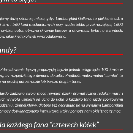
ujemy dużą szklankę mleka, gdyż Lamborghini Gallardo to piekielnie ostra
5.2 litra i 560 koni mechanicznych przy wadze lekko przekraczającej 1600
e szybką, automatyczną skrzynię biegów, a otrzymasz byka na sterydach,
ów, jakie kiedykolwiek wyprodukowano.
kundy?
 Zdecydowanie lepszą propozycją będzie jednak osiągnięcie 100 km/h w
rczą, by rozpędzić tego demona do setki. Prędkość maksymalna “Lambo” to
 na prostej autostradzie lub bardzo długim torze.
ardo zadziwia swoją mocą również dzięki dramatycznej redukcji masy i
ych wywoła uśmiech od ucha do ucha u każdego fana jazdy sportowymi
zeniu i zimnej głowy, dlatego też decydując się na wynajem Lamborghini
 pomocy doświadczonego instruktora, który pomoże nam okiełznać tę moc.
la każdego fana “czterech kółek”