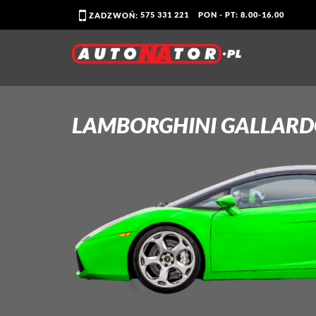
575 331 221
PON - PT: 8.00-16.00
ZADZWOŃ:
LAMBORGHINI GALLARD