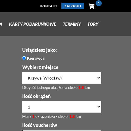
0
KONTAKT
ZALOGUJ
A
KARTY PODARUNKOWE
TERMINY
TORY
Usiądziesz jako:
Kierowca
Wybierz miejsce
Długość jednego okrążenia około
1.8
km
Ilość okrążeń
Masz
1
okrążenie/a - około:
1.8
km
Ilość voucherów