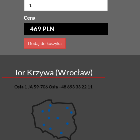
Cena
469 PLN
Dodaj do koszyka
Tor Krzywa (Wrocław)
Osła 1 JA 59-706 Osła +48 693 33 22 11