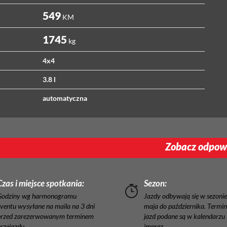
549
KM
1745
kg
4x4
3.8 l
automatyczna
Zobacz odpowi
Czas i miejsce spotkania:
Sezon:
Godziny wg harmonogramu
Jazdy odbywają się w sezonie
ventu wysyłane na maila na 3 dni
maja do października. Termi
przed zarezerwowanym terminem
jazd podane są w kalendarzu
rzejazdu.
imprez.