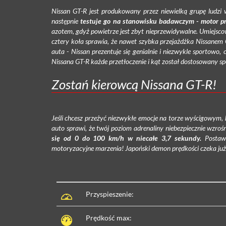
Nissan GT-R jest produkowany przez niewielką grupę ludzi 
następnie
testuje go na stanowisku badawczym - motor p
azotem, gdyż powietrze jest zbyt nieprzewidywalne. Umiejsco
cztery koła sprawia, że nawet szybka przejażdżka Nissanem
auta - Nissan prezentuje się genialnie i niezwykle sportowo, 
Nissana GT-R każde przetłoczenie i kąt został dostosowany spe
Zostań kierowcą Nissana GT-R!
Jeśli chcesz przeżyć niezwykłe emocje na torze wyścigowym,
auto sprawi, że twój poziom adrenaliny niebezpiecznie wzroś
się od 0 do 100 km/h w niecałe 3,7 sekundy.
Postaw 
motoryzacyjne marzenia! Japoński demon prędkości czeka już 
Przyspieszenie:
Prędkość max: