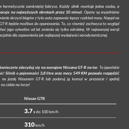
w hermetycznie zamkniętej fabryce. Każdy silnik montuje jedna osoba, a
racuje na najwyższych obrotach przez 10 minut
. Opony są wypełniane
wienie skrzyni biegów z tyłu auta zapewnia lepszy rozkład masy. Napęd na
 GT-R będzie możliwa do opanowania. To, co również zachwyca to wygląd
choć jego sylwetka od lat zmienia się tylko odrobinę. W najnowszej wersji
cjalnie dla zapewnienia jak najlepszej wydajności aerodynamicznej.
koniecznie zdecyduj się na wynajem Nissana GT-R na tor
. To japońskie
nie!
Silnik o pojemności 3,8 litra oraz mocy 549 KM pozwala rozpędzić
na jazdę Nissanem GT-R lub podaruj ją komuś w prezencie i spełnij
na ciebie na torze!
Nissan GTR
3.7
s
do 100 km/h
310
km/h