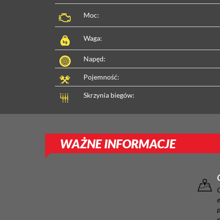
Moc:
Waga:
Napęd:
Pojemność:
Skrzynia biegów:
WAŻNE INFORMACJE
e
p