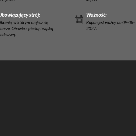
Obowiązujący strój:
Ważność:
branie, w którym czujesz się
Kupon jest ważny do 09-08-
obrze. Obuwie z płaską i wąską
2027.
podeszwą.