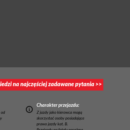
edzi na najczęściej zadawane pytania >>
Charakter przejazdu:
 od
Z jazdy jako kierowca mogą
ny
skorzystać osoby posiadające
prawo jazdy kat. B.
Przejazdy na fotelu pasażera