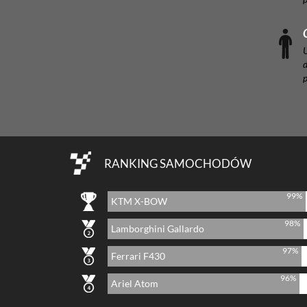
U
d
RANKING SAMOCHODÓW
99%
KTM X-BOW
98%
Lamborghini Gallardo
97%
Ferrari F430
96%
Ariel Atom