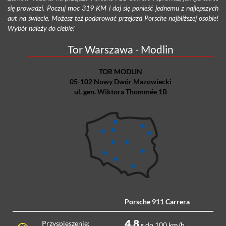
się prowadzi. Poczuj moc 319 KM i daj się ponieść jednemu z najlepszych
aut na świecie. Możesz też podarować przejazd Porsche najbliższej osobie!
Wybór należy do ciebie!
Tor Warszawa - Modlin
TOR MODLIN
05-102 Nowy Dwór Mazowiecki
ul. gen. Wiktora Thommée 1B
Porsche 911 Carrera
4.8
Przyspieszenie:
s
do 100 km/h