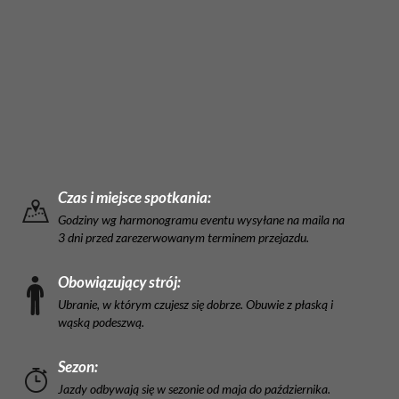
Czas i miejsce spotkania:
Godziny wg harmonogramu eventu wysyłane na maila na
3 dni przed zarezerwowanym terminem przejazdu.
Obowiązujący strój:
Ubranie, w którym czujesz się dobrze. Obuwie z płaską i
wąską podeszwą.
Sezon:
Jazdy odbywają się w sezonie od maja do października.