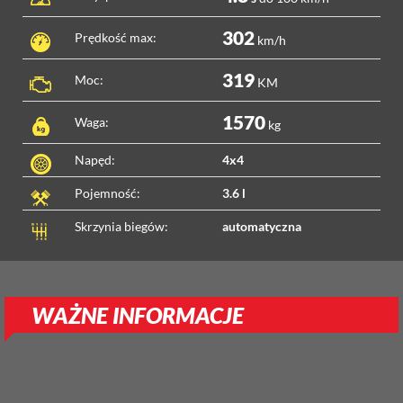
302
Prędkość max:
km/h
319
Moc:
KM
1570
Waga:
kg
Napęd:
4x4
Pojemność:
3.6 l
Skrzynia biegów:
automatyczna
WAŻNE INFORMACJE