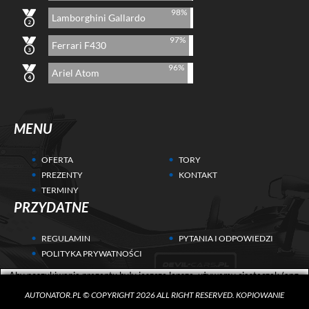
98%
Lamborghini Gallardo
97%
Ferrari F430
96%
Ariel Atom
MENU
OFERTA
TORY
PREZENTY
KONTAKT
TERMINY
PRZYDATNE
REGULAMIN
PYTANIA I ODPOWIEDZI
POLITYKA PRYWATNOŚCI
Aby poszukiwania prezentu były jeszcze lepsze, używamy ciasteczek (ang.
cookies) w celach statystycznych i marketingowych. Przeczytaj więcej w
AUTONATOR.PL © COPYRIGHT 2026 ALL RIGHT RESERVED. KOPIOWANIE
Polityce Prywatności
.
ZGADZAM SIĘ