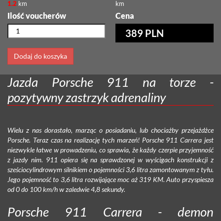
1.2
km
km
Ilość voucherów
Cena
389 PLN
Dodaj do koszyka
Jazda Porsche 911 na torze -
pozytywny zastrzyk adrenaliny
Wielu z nas dorastało, marząc o posiadaniu, lub chociażby przejażdżce
Porsche. Teraz czas na realizację tych marzeń! Porsche 911 Carrera jest
niezwykle łatwe w prowadzeniu, co sprawia, że każdy czerpie przyjemność
z jazdy nim. 911 opiera się na sprawdzonej w wyścigach konstrukcji z
sześciocylindrowym silnikiem o pojemności 3,6 litra zamontowanym z tyłu.
Jego pojemność to 3,6 litra rozwijające moc aż 319 KM. Auto przyspiesza
od 0 do 100 km/h w zaledwie 4,8 sekundy.
Porsche 911 Carrera - demon