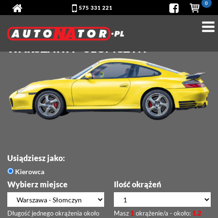
0
575 331 221
PORSCHE 911 CARRERA - TOR
WARSZAWA - SŁOMCZYN
Usiądziesz jako:
Kierowca
Wybierz miejsce
Ilość okrążeń
Długość jednego okrążenia około
Masz
1
okrążenie/a - około:
1.2