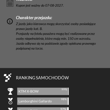
Kupon jest ważny do 07-08-2027.
Charakter przejazdu:
Z jazdy jako kierowca mogą skorzystać osoby posiadające
prawo jazdy kat. B.
Przejazdy na fotelu pasażera mogą być realizowane przez
osoby niepełnoletnie, które mają min. 150 cm wzrostu.
Jazda odbywa się na podstawie zgody opiekuna prawnego
podpisanej na torze.
RANKING SAMOCHODÓW
99%
KTM X-BOW
98%
Lamborghini Gallardo
97%