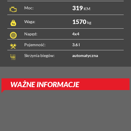
319
Moc:
KM
1570
Waga:
kg
Napęd:
4x4
Pojemność:
3.6 l
Skrzynia biegów:
automatyczna
WAŻNE INFORMACJE