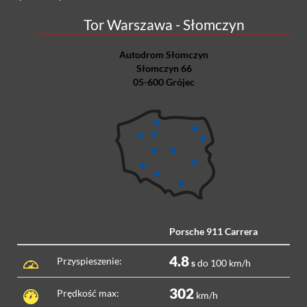
Tor Warszawa - Słomczyn
Autodrom Słomczyn
Słomczyn 66
05-600 Grójec
Porsche 911 Carrera
4.8
Przyspieszenie:
s
do 100 km/h
302
Prędkość max:
km/h