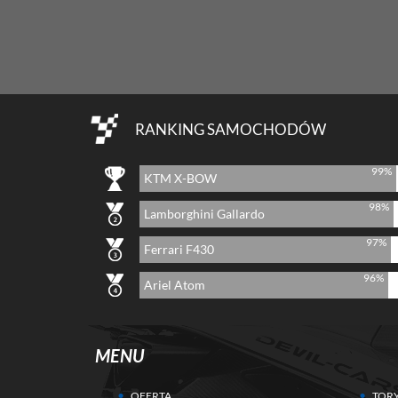
RANKING SAMOCHODÓW
99%
KTM X-BOW
98%
Lamborghini Gallardo
97%
Ferrari F430
96%
Ariel Atom
MENU
OFERTA
TOR