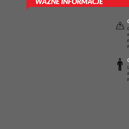
WAŻNE INFORMACJE
e
p
U
d