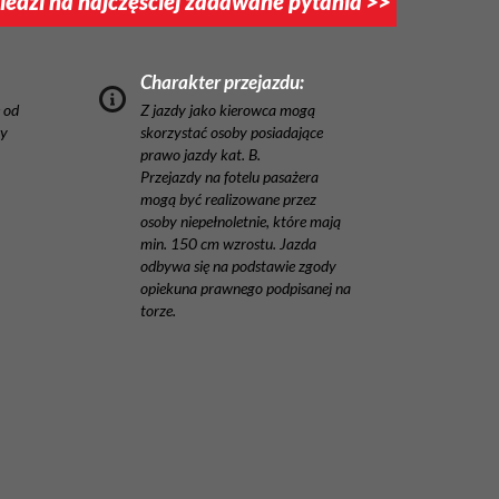
edzi na najczęściej zadawane pytania >>
Charakter przejazdu:
 od
Z jazdy jako kierowca mogą
ny
skorzystać osoby posiadające
prawo jazdy kat. B.
Przejazdy na fotelu pasażera
mogą być realizowane przez
osoby niepełnoletnie, które mają
min. 150 cm wzrostu. Jazda
odbywa się na podstawie zgody
opiekuna prawnego podpisanej na
torze.