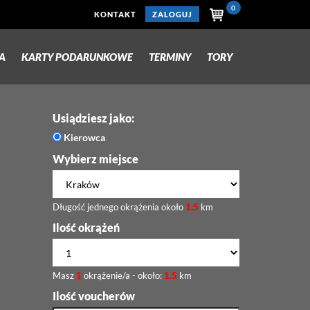
0
KONTAKT
ZALOGUJ
A
KARTY PODARUNKOWE
TERMINY
TORY
Usiądziesz jako:
Kierowca
Wybierz miejsce
Długość jednego okrążenia około
1.5
km
Ilość okrążeń
Masz
1
okrążenie/a - około:
1.5
km
Ilość voucherów