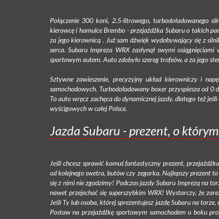
Połączenie 300 koni, 2.5-litrowego, turbodoładowanego si
kierowcę i hamulce Brembo - przejażdżka Subaru o takich pa
za jego kierownicą . Już sam dźwięk wydobywający się z silni
serca. Subaru Impreza WRX zasłynął swymi osiągnięciami w
sportowym autem. Auto zdobyło szereg trofeów, a za jego ster
Sztywne zawieszenie, precyzyjny układ kierowniczy i n
samochodowych. Turbodoładowany boxer przyspiesza od 0 d
To auto wręcz zachęca do dynamicznej jazdy, dlatego też jeśli
wyścigowych w całej Polsce.
Jazda Subaru - prezent, o który
Jeśli chcesz sprawić komuś fantastyczny prezent, przejażd
od kolejnego swetra, butów czy zegarka. Najlepszy prezent to 
się z nimi nie zgodzimy! Podczas jazdy Subaru Imprezą na t
nawet przejechać się superszybkim WRX! Wystarczy, że zarez
Jeśli Ty lub osoba, której sprezentujesz jazdę Subaru na torze, 
Postaw na przejażdżkę sportowym samochodem u boku profe