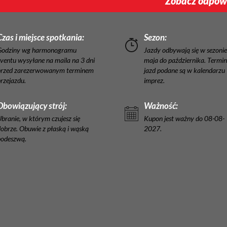
Zobacz odpowi
Czas i miejsce spotkania:
Sezon:
Godziny wg harmonogramu
Jazdy odbywają się w sezonie
ventu wysyłane na maila na 3 dni
maja do października. Termi
przed zarezerwowanym terminem
jazd podane są w kalendarzu
rzejazdu.
imprez.
Obowiązujący strój:
Ważność:
branie, w którym czujesz się
Kupon jest ważny do 08-08-
obrze. Obuwie z płaską i wąską
2027.
podeszwą.