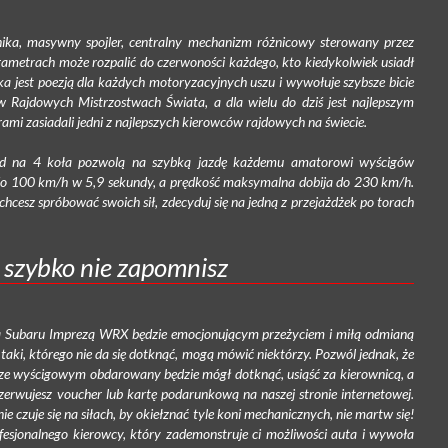
lnika, masywny spojler, centralny mechanizm różnicowy sterowany przez
rametrach może rozpalić do czerwoności każdego, kto kiedykolwiek usiadł
ka jest poezją dla każdych motoryzacyjnych uszu i wywołuje szybsze bicie
 Rajdowych Mistrzostwach Świata, a dla wielu do dziś jest najlepszym
ami zasiadali jedni z najlepszych kierowców rajdowych na świecie.
apęd na 4 koła pozwolą na szybką jazdę każdemu amatorowi wyścigów
o 100 km/h w 5,9 sekundy, a prędkość maksymalna dobija do 230 km/h.
 chcesz spróbować swoich sił, zdecyduj się na jedną z przejażdżek po torach
m szybko nie zapomnisz
żka Subaru Imprezą WRX będzie emocjonującym przeżyciem i miłą odmianą
taki, którego nie da się dotknąć, mogą mówić niektórzy. Pozwól jednak, że
orze wyścigowym obdarowany będzie mógł dotknąć, usiąść za kierownicą, a
erwujesz voucher lub kartę podarunkową na naszej stronie internetowej.
nie czuje się na siłach, by okiełznać tyle koni mechanicznych, nie martw się!
sjonalnego kierowcy, który zademonstruje ci możliwości auta i wywoła