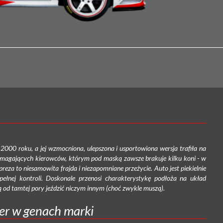
000 roku, a jej wzmocniona, ulepszona i usportowiona wersja trafiła na
wymagających kierowców, którym pod maską zawsze brakuje kilku koni - w
eza to niesamowita frajda i niezapomniane przeżycie. Auto jest piekielnie
 pełnej kontroli. Doskonale przenosi charakterystykę podłoża na układ
hcą od tamtej pory jeździć niczym innym (choć zwykle muszą).
er w genach marki