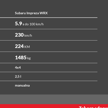
Subaru Impreza WRX
5.9
s
do 100 km/h
230
km/h
224
KM
1485
kg
4x4
2,5 l
manualna