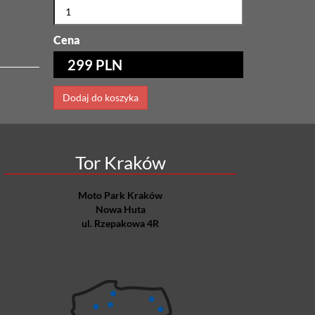
Cena
299 PLN
Dodaj do koszyka
Tor Kraków
Moto Park Kraków
Nowa Huta
ul. Rzepakowa 4R