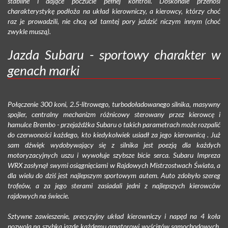
stabilne i dające poczucie pełnej kontroli. Doskonale przenosi
charakterystykę podłoża na układ kierowniczy, a kierowcy, którzy choć
raz je prowadzili, nie chcą od tamtej pory jeździć niczym innym (choć
zwykle muszą).
Jazda Subaru - sportowy charakter w
genach marki
Połączenie 300 koni, 2.5-litrowego, turbodoładowanego silnika, masywny
spojler, centralny mechanizm różnicowy sterowany przez kierowcę i
hamulce Brembo - przejażdżka Subaru o takich parametrach może rozpalić
do czerwoności każdego, kto kiedykolwiek usiadł za jego kierownicą . Już
sam dźwięk wydobywający się z silnika jest poezją dla każdych
motoryzacyjnych uszu i wywołuje szybsze bicie serca. Subaru Impreza
WRX zasłynął swymi osiągnięciami w Rajdowych Mistrzostwach Świata, a
dla wielu do dziś jest najlepszym sportowym autem. Auto zdobyło szereg
trofeów, a za jego sterami zasiadali jedni z najlepszych kierowców
rajdowych na świecie.
Sztywne zawieszenie, precyzyjny układ kierowniczy i napęd na 4 koła
pozwolą na szybką jazdę każdemu amatorowi wyścigów samochodowych.