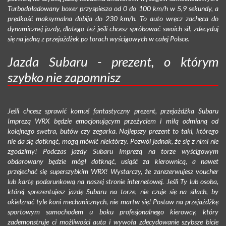
Turbodoładowany boxer przyspiesza od 0 do 100 km/h w 5,9 sekundy, a
prędkość maksymalna dobija do 230 km/h. To auto wręcz zachęca do
dynamicznej jazdy, dlatego też jeśli chcesz spróbować swoich sił, zdecyduj
się na jedną z przejażdżek po torach wyścigowych w całej Polsce.
Jazda Subaru - prezent, o którym
szybko nie zapomnisz
Jeśli chcesz sprawić komuś fantastyczny prezent, przejażdżka Subaru
Imprezą WRX będzie emocjonującym przeżyciem i miłą odmianą od
kolejnego swetra, butów czy zegarka. Najlepszy prezent to taki, którego
nie da się dotknąć, mogą mówić niektórzy. Pozwól jednak, że się z nimi nie
zgodzimy! Podczas jazdy Subaru Imprezą na torze wyścigowym
obdarowany będzie mógł dotknąć, usiąść za kierownicą, a nawet
przejechać się superszybkim WRX! Wystarczy, że zarezerwujesz voucher
lub kartę podarunkową na naszej stronie internetowej. Jeśli Ty lub osoba,
której sprezentujesz jazdę Subaru na torze, nie czuje się na siłach, by
okiełznać tyle koni mechanicznych, nie martw się! Postaw na przejażdżkę
sportowym samochodem u boku profesjonalnego kierowcy, który
zademonstruje ci możliwości auta i wywoła zdecydowanie szybsze bicie