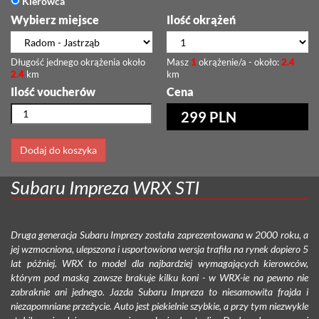
Kierowca
Wybierz miejsce
Ilość okrążeń
Długość jednego okrążenia około
Masz
1
okrążenie/a - około:
2.4
2.4
km
km
Ilość voucherów
Cena
299 PLN
Dodaj do koszyka
Subaru Impreza WRX STI
Druga generacja Subaru Imprezy została zaprezentowana w 2000 roku, a
jej wzmocniona, ulepszona i usportowiona wersja trafiła na rynek dopiero 5
lat później. WRX to model dla najbardziej wymagających kierowców,
którym pod maską zawsze brakuje kilku koni - w WRX-ie na pewno nie
zabraknie ani jednego. Jazda Subaru Impreza to niesamowita frajda i
niezapomniane przeżycie. Auto jest piekielnie szybkie, a przy tym niezwykle