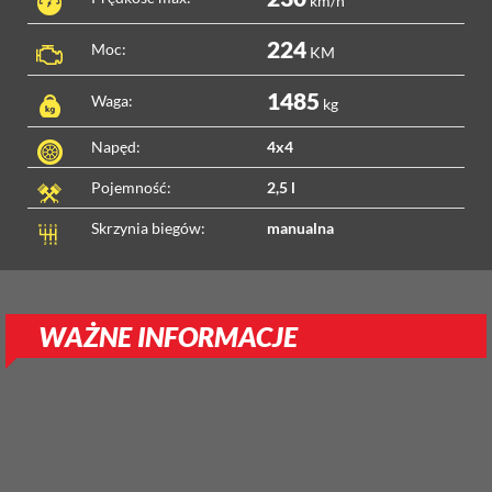
km/h
224
Moc:
KM
1485
Waga:
kg
Napęd:
4x4
Pojemność:
2,5 l
Skrzynia biegów:
manualna
WAŻNE INFORMACJE