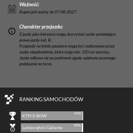
Ważność:
Kupon jest ważny do 07-08-2027.
Charakter przejazdu:
Z jazdy jako kierowca mogą skorzystać osoby posiadające
prawo jazdy kat. B.
Przejazdy na fotelu pasażera mogą być realizowane przez
osoby niepełnoletnie, które mają min. 150 cm wzrostu.
Jazda odbywa się na podstawie zgody opiekuna prawnego
podpisanej na torze.
RANKING SAMOCHODÓW
99%
KTM X-BOW
98%
Lamborghini Gallardo