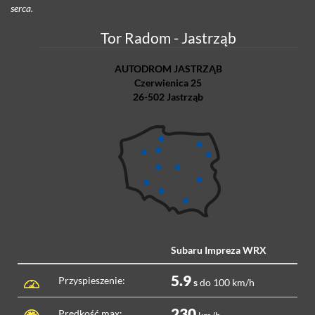
serca.
Tor Radom - Jastrząb
AUTODROM JASTRZĄB
Czerwienica 25
26-502 Jastrząb
Subaru Impreza WRX
5.9
Przyspieszenie:
s
do 100 km/h
230
Prędkość max: