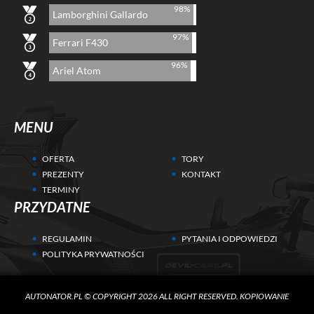
98%
Lamborghini Gallardo
97%
Ferrari F430
96%
Ariel Atom
MENU
OFERTA
TORY
PREZENTY
KONTAKT
TERMINY
PRZYDATNE
REGULAMIN
PYTANIA I ODPOWIEDZI
POLITYKA PRYWATNOŚCI
Aby poszukiwania prezentu były jeszcze lepsze, używamy ciasteczek (ang.
AUTONATOR.PL © COPYRIGHT 2026 ALL RIGHT RESERVED. KOPIOWANIE
cookies) w celach statystycznych i marketingowych. Przeczytaj więcej w