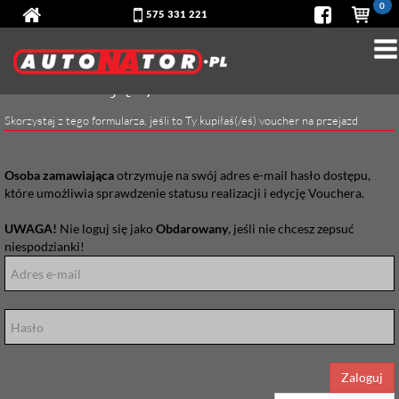
0
575 331 221
Zamawiający
Skorzystaj z tego formularza, jeśli to Ty kupiłaś(/eś) voucher na przejazd
Osoba zamawiająca
otrzymuje na swój adres e-mail hasło dostępu,
które umożliwia sprawdzenie statusu realizacji i edycję Vouchera.
UWAGA!
Nie loguj się jako
Obdarowany
, jeśli nie chcesz zepsuć
niespodzianki!
Zaloguj