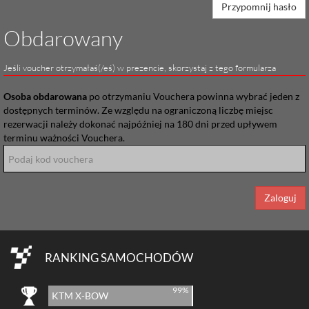
Przypomnij hasło
Obdarowany
Jeśli voucher otrzymałaś(/eś) w prezencie, skorzystaj z tego formularza
Osoba obdarowana
po otrzymaniu Vouchera powinna wybrać jeden z
dostępnych terminów. Ze względu na ograniczoną liczbę miejsc
rezerwacji należy dokonać najpóźniej na 180 dni przed upływem
terminu ważności Vouchera.
Zaloguj
RANKING SAMOCHODÓW
99%
KTM X-BOW