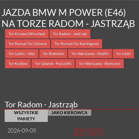
JAZDA BMW M POWER (E46)
NA TORZE RADOM - JASTRZĄB
Tor Krzywa (Wrocław)
Tor Radom - Jastrząb
Tor Poznań Tor Główny
Tor Poznań Tor Kartingowy
Tor Lublin - Ułęż
Tor Białystok
Tor Warszawa - Modlin
Tor Łódź
Tor Kraków
Tor Gdańsk - Pszczółki
Tor Warszawa - Słomczyn
Tor Radom - Jastrząb
WSZYSTKIE
JAKO KIEROWCA
PAKIETY
2026-09-05
2026-10-03
BRAK MIEJSC