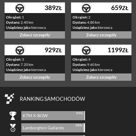
389
659
ZŁ
ZŁ
Okrążeń:
1
Okrążeń:
2
Dystans:
2.40 km
Dystans:
4.80 km
Usiądziesz jako
kierowca
Usiądziesz jako
kierowca
Zobacz szczegóły
Zobacz szczegóły
929
1199
ZŁ
ZŁ
Okrążeń:
3
Okrążeń:
4
Dystans:
7.20 km
Dystans:
9.60 km
Usiądziesz jako
kierowca
Usiądziesz jako
kierowca
Zobacz szczegóły
Zobacz szczegóły
RANKING SAMOCHODÓW
99%
KTM X-BOW
98%
Lamborghini Gallardo