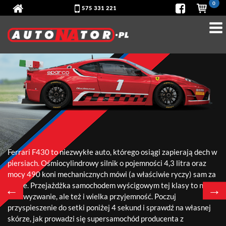
0
575 331 221
FERRARI F430
Ferrari F430 to niezwykłe auto, którego osiągi zapierają dech w
piersiach. Ośmiocylindrowy silnik o pojemności 4,3 litra oraz
mocy 490 koni mechanicznych mówi (a właściwie ryczy) sam za
siebie. Przejażdżka samochodem wyścigowym tej klasy to nie
←
→
lada wyzwanie, ale też i wielka przyjemność. Poczuj
przyspieszenie do setki poniżej 4 sekund i sprawdź na własnej
skórze, jak prowadzi się supersamochód producenta z