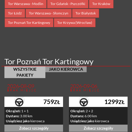
Tor Warszawa - Modlin
Tor Gdańsk - Pszczółki
Tor Kraków
Tor Łódź
Tor Warszawa - Słomczyn
Tor Białystok
Tor Poznań Tor Kartingowy
Tor Krzywa (Wrocław)
Tor Poznań Tor Kartingowy
WSZYSTKIE
JAKO KIEROWCA
PAKIETY
2026-08-09
2026-09-06
BRAK MIEJSC
BRAK MIEJSC
759
1299
ZŁ
ZŁ
Okrążeń:
1 + 1
Okrążeń:
2 + 2
Dystans:
3.00 km
Dystans:
6.00 km
Usiądziesz jako
kierowca
Usiądziesz jako
kierowca
Zobacz szczegóły
Zobacz szczegóły