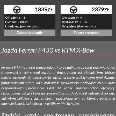
1839
2379
ZŁ
ZŁ
Okrążeń:
3 + 3
Okrążeń:
4 + 4
Dystans:
9.00 km
Dystans:
12.00 km
Usiądziesz jako
kierowca
Usiądziesz jako
kierowca
Zobacz szczegóły
Zobacz szczegóły
Jazda Ferrari F430 vs KTM X-Bow
Ferrari i KTM to marki samochodów, które rzadko się ze sobą zestawia. Choć
o pierwszej z nich słyszał każdy, to druga znana jest głównie tym, którzy
mocno interesują się motoryzacją. Jazda na torze wyścigowym tymi dwoma
fantastycznymi autami da ci możliwość sprawdzenia możliwości ich obu oraz
bezpośredniego porównania. F430 to włoski supersamochód oferujący
niespotykane osiągi i bajeczny poziom luksusu. X-Bow jest natomiast lekkim,
odkrytym bolidem z ekstremalnym przyspieszeniem, za którego powstanie
odpowiada austriacka firma z siedzibą w Mattighofen.
Szybka jazda sportowym samochodem