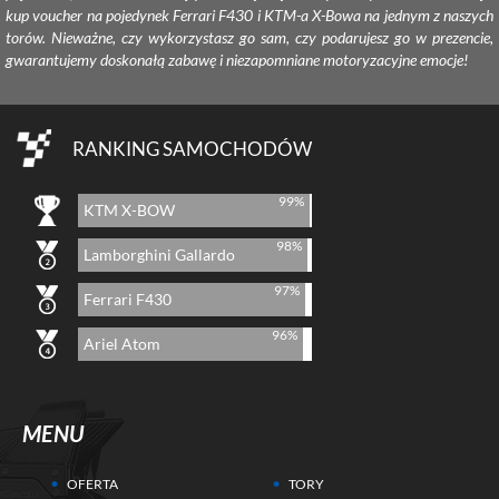
kup voucher na pojedynek Ferrari F430 i KTM-a X-Bowa na jednym z naszych
torów. Nieważne, czy wykorzystasz go sam, czy podarujesz go w prezencie,
gwarantujemy doskonałą zabawę i niezapomniane motoryzacyjne emocje!
RANKING SAMOCHODÓW
99%
KTM X-BOW
98%
Lamborghini Gallardo
97%
Ferrari F430
96%
Ariel Atom
MENU
OFERTA
TORY