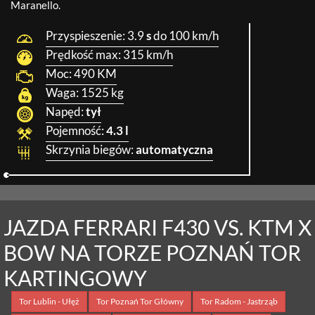
Maranello.
Przyspieszenie:
3.9
s
do 100 km/h
Prędkość max:
315
km/h
Moc:
490
KM
ADRENALINA
100
NaN
Waga:
1525
kg
100
Napęd:
tył
Pojemność:
4.3 l
Skrzynia biegów:
automatyczna
JAZDA FERRARI F430 VS. KTM X
BOW NA TORZE POZNAŃ TOR
KARTINGOWY
Tor Lublin - Ułęż
Tor Poznań Tor Główny
Tor Radom - Jastrząb