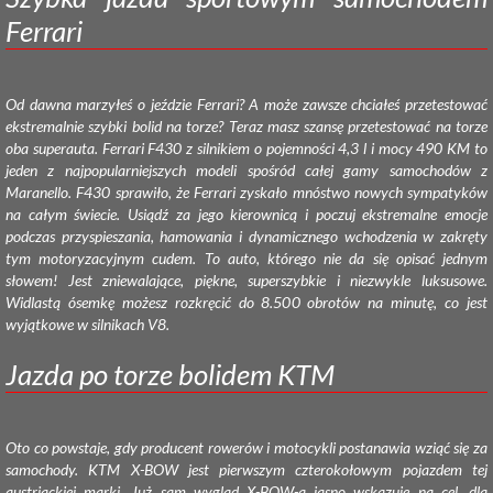
Ferrari
Od dawna marzyłeś o jeździe Ferrari? A może zawsze chciałeś przetestować
ekstremalnie szybki bolid na torze? Teraz masz szansę przetestować na torze
oba superauta. Ferrari F430 z silnikiem o pojemności 4,3 l i mocy 490 KM to
jeden z najpopularniejszych modeli spośród całej gamy samochodów z
Maranello. F430 sprawiło, że Ferrari zyskało mnóstwo nowych sympatyków
na całym świecie. Usiądź za jego kierownicą i poczuj ekstremalne emocje
podczas przyspieszania, hamowania i dynamicznego wchodzenia w zakręty
tym motoryzacyjnym cudem. To auto, którego nie da się opisać jednym
słowem! Jest zniewalające, piękne, superszybkie i niezwykle luksusowe.
Widlastą ósemkę możesz rozkręcić do 8.500 obrotów na minutę, co jest
wyjątkowe w silnikach V8.
Jazda po torze bolidem KTM
Oto co powstaje, gdy producent rowerów i motocykli postanawia wziąć się za
samochody. KTM X-BOW jest pierwszym czterokołowym pojazdem tej
austriackiej marki. Już sam wygląd X-BOW-a jasno wskazuje na cel, dla