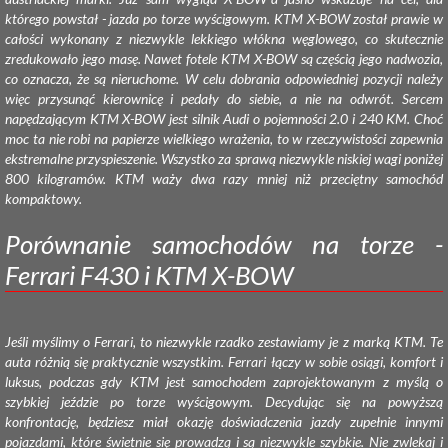
którego powstał - jazda po torze wyścigowym. KTM X-BOW został prawie w
całości wykonany z niezwykle lekkiego włókna węglowego, co skutecznie
zredukowało jego masę. Nawet fotele KTM X-BOW są częścią jego nadwozia,
co oznacza, że są nieruchome. W celu dobrania odpowiedniej pozycji należy
więc przysunąć kierownicę i pedały do siebie, a nie na odwrót. Sercem
napędzającym KTM X-BOW jest silnik Audi o pojemności 2.0 i 240 KM. Choć
moc ta nie robi na papierze wielkiego wrażenia, to w rzeczywistości zapewnia
ekstremalne przyspieszenie. Wszystko za sprawą niezwykle niskiej wagi poniżej
800 kilogramów. KTM waży dwa razy mniej niż przeciętny samochód
kompaktowy.
Porównanie samochodów na torze -
Ferrari F430 i KTM X-BOW
Jeśli myślimy o Ferrari, to niezwykle rzadko zestawiamy je z marką KTM. Te
auta różnią się praktycznie wszystkim. Ferrari łączy w sobie osiągi, komfort i
luksus, podczas gdy KTM jest samochodem zaprojektowanym z myślą o
szybkiej jeździe po torze wyścigowym. Decydując się na powyższą
konfrontację, będziesz miał okazję doświadczenia jazdy zupełnie innymi
pojazdami, które świetnie się prowadzą i są niezwykle szybkie. Nie zwlekaj i