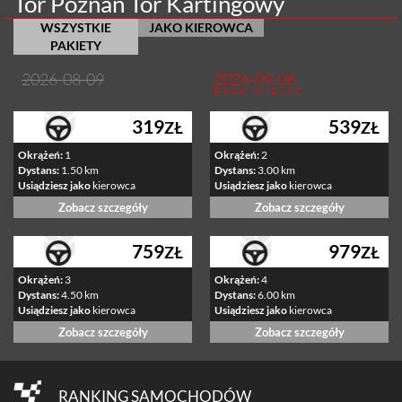
Tor Poznań Tor Kartingowy
WSZYSTKIE
JAKO KIEROWCA
PAKIETY
2026-08-09
2026-09-06
BRAK MIEJSC
319
539
ZŁ
ZŁ
Okrążeń:
1
Okrążeń:
2
Dystans:
1.50 km
Dystans:
3.00 km
Usiądziesz jako
kierowca
Usiądziesz jako
kierowca
Zobacz szczegóły
Zobacz szczegóły
759
979
ZŁ
ZŁ
Okrążeń:
3
Okrążeń:
4
Dystans:
4.50 km
Dystans:
6.00 km
Usiądziesz jako
kierowca
Usiądziesz jako
kierowca
Zobacz szczegóły
Zobacz szczegóły
RANKING SAMOCHODÓW