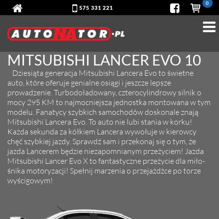
0
575 331 221
MITSUBISHI LANCER EVO 10
Dziesiąta generacja Mitsubishi Lancera Evo to świetne
auto, które oferuje genialne osiągi i jeszcze lepsze
prowadzenie. Turbodoładowany, czterocylindrowy silnik o
mocy 295 KM to najmocniejsza jednostka montowana w tym
modelu. Fanatycy szybkich samochodów doskonale znają
Mitsubishi Lancera Evo. To auto nie lubi stania w korku!
Każda sekunda za kółkiem Lancera wywołuje w kierowcy
chęć szybkiej jazdy. Sprawdź sam i przekonaj się o tym, że
jazda Lancerem będzie niezapomnianym przeżyciem! Jazda
Mit­su­bi­shi Lan­cer Evo X to fantastyczne przeżycie dla miło­
śnika moto­ry­za­cji! Spełnij marzenia o przejażdżce po torze
wyścigowym!