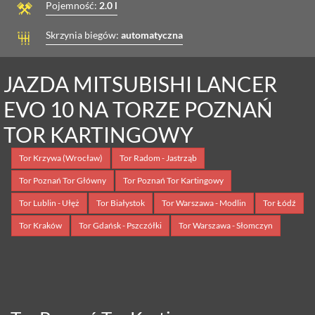
Pojemność:
2.0 l
Skrzynia biegów:
automatyczna
JAZDA MITSUBISHI LANCER
EVO 10 NA TORZE POZNAŃ
TOR KARTINGOWY
Tor Krzywa (Wrocław)
Tor Radom - Jastrząb
Tor Poznań Tor Główny
Tor Poznań Tor Kartingowy
Tor Lublin - Ułęż
Tor Białystok
Tor Warszawa - Modlin
Tor Łódź
Tor Kraków
Tor Gdańsk - Pszczółki
Tor Warszawa - Słomczyn