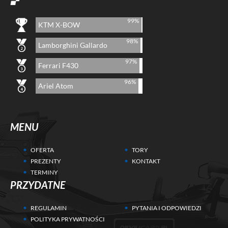
99%
KTM X-BOW
98%
Lamborghini Gallardo
97%
Ferrari F430
96%
Ariel Atom
MENU
OFERTA
TORY
PREZENTY
KONTAKT
TERMINY
PRZYDATNE
REGULAMIN
PYTANIA I ODPOWIEDZI
POLITYKA PRYWATNOŚCI